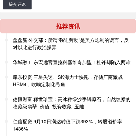
提交评论
推荐资讯
盘盘赢 外交部：所谓“强迫劳动”是美方炮制的谎言，反
对以此进行政治操弄
华城融 广东宏远官宣拉科塞维奇加盟！杜锋却陷入两难
库东投资 三星失速、SK海力士快跑，存储厂商激战
HBM4，吹响定制化号角
德恒财富 稀世珍宝：高冰种绿沙手镯原石，自然馈赠的
收藏级翡翠_价值_投资收藏_玉雕
仁信配资 9月10日润达转债下跌393%，转股溢价率
1436%