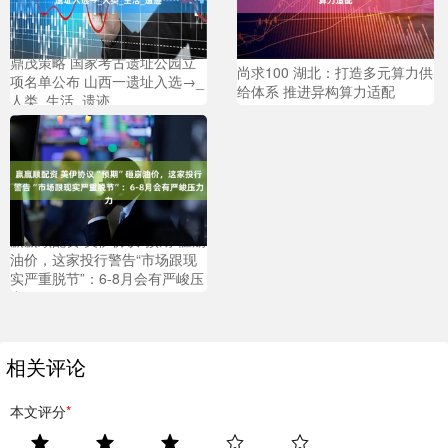
鼎茂策略 国家考古遗址公园立
尚求100 湖北：打造多元算力供
项名单公布 山西一遗址入选→_
给体系 推进异构算力适配
人类_生活_遗迹
赢赢顺配资 美伊协议“预期”砸崩
油价，这家投行警告“市场跟现
实严重脱节”：6-8月会有严峻压
力
相关评论
本文评分
*