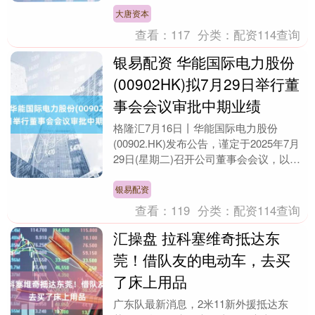
型。持续开....
大唐资本
查看：
117
分类：
配资114查询
银易配资 华能国际电力股份
(00902HK)拟7月29日举行董
事会会议审批中期业绩
格隆汇7月16日丨华能国际电力股份
(00902.HK)发布公告，谨定于2025年7月
29日(星期二)召开公司董事会会议，以审
议及批准刊发公司及其子公司截至202....
银易配资
查看：
119
分类：
配资114查询
汇操盘 拉科塞维奇抵达东
莞！借队友的电动车，去买
了床上用品
广东队最新消息，2米11新外援抵达东