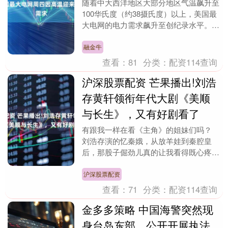
随着中大西洋地区大部分地区气温飙升至
100华氏度（约38摄氏度）以上，美国最
大电网的电力需求飙升至创纪录水平。
美国电网运营巨头PJM Interconnect....
融金牛
查看：
81
分类：
配资114查询
沪深股票配资 芒果播出!刘浩
存黄轩领衔年代大剧《美顺
与长生》，又有好剧看了
有跟我一样在看《主角》的姐妹们吗？
刘浩存演的忆秦娥，从放羊娃到秦腔皇
后，那股子倔劲儿真的让我看得既心疼又
佩服。 浩存的演技真的越来越好了，考
古了一下她，发现她....
沪深股票配资
查看：
71
分类：
配资114查询
金多多策略 中国海警突然现
身台岛东部，公开开展执法