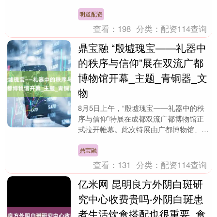
中大胜商朝，摧毁了朝歌，导致商朝的灭
亡。 展开剩余7....
明道配资
查看：
198
分类：
配资114查询
鼎宝融 “殷墟瑰宝——礼器中
的秩序与信仰”展在双流广都
博物馆开幕_主题_青铜器_文
物
8月5日上午，“殷墟瑰宝——礼器中的秩
序与信仰”特展在成都双流广都博物馆正
式拉开帷幕。此次特展由广都博物馆、安
阳博物馆与成都空港科创集团共同承办，
对于传承和弘扬....
鼎宝融
查看：
131
分类：
配资114查询
亿米网 昆明良方外阴白斑研
究中心收费贵吗-外阴白斑患
者生活饮食搭配也很重要_食