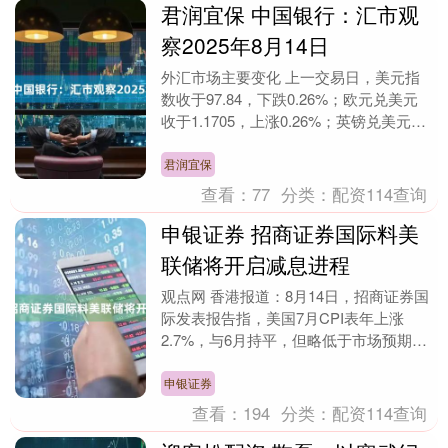
君润宜保 中国银行：汇市观
察2025年8月14日
外汇市场主要变化 上一交易日，美元指
数收于97.84，下跌0.26%；欧元兑美元
收于1.1705，上涨0.26%；英镑兑美元收
于1.3576，上涨0.56%；美....
君润宜保
查看：
77
分类：
配资114查询
申银证券 招商证券国际料美
联储将开启减息进程
观点网 香港报道：8月14日，招商证券国
际发表报告指，美国7月CPI表年上涨
2.7%，与6月持平，但略低于市场预期的
2.8%；按月上涨0.2%，低于6月的0.3....
申银证券
查看：
194
分类：
配资114查询