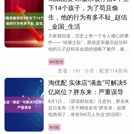
下14个孩子，为了苟且偷
生，他的行为有多不耻_赵佶
_金国_生活
大家都知道，历史上有一个令人痛心的事
件——“靖康之耻”，那就是宋徽宗赵佶和
他的儿子赵桓在金国的侵略下被俘，被迫
失去国家的尊严。在这漫长的九年囚禁生
活中，赵佶不仅....
旭阳配资
查看：
191
分类：
配资114查询
淘优配 实体店“满血”可解决5
亿岗位？胖东来：严重误导
8月1日，《辟谣财知道》注意到，胖东来
近日发布《关于网络发布“胖东来：如果
电商倒了，将有500万人失业”的说明》。
说明提到，近日各网络平台大量发布“胖
东来：如果....
淘优配