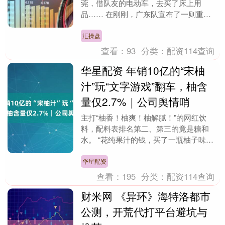
莞，借队友的电动车，去买了床上用
品…… 在刚刚，广东队宣布了一则重要
消息，没错，那就是与外援完成了签约，
接下来，只要给拉科塞....
汇操盘
查看：
93
分类：
配资114查询
华星配资 年销10亿的“宋柚
汁”玩“文字游戏”翻车，柚含
量仅2.7%｜公司舆情哨
主打“柚香！柚爽！柚解腻！”的网红饮
料，配料表排名第二、第三的竟是糖和
水。 “花纯果汁的钱，买了一瓶柚子味的
糖水，这不是误导消费者吗？”近日，山
东青岛消费者张女....
华星配资
查看：
195
分类：
配资114查询
财米网 《异环》海特洛都市
公测，开荒代打平台避坑与