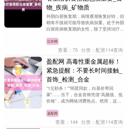
物_疾病_矿物质
外阴白斑恢复期，病情逐渐恢复好转，但
稍有不慎就可能导致疾病加重。处于外阴
白斑疾病恢复期的女性，除了坚持治疗
外，生活饮食搭配也很重要，需要严格把
关。 选择纤维类食....
亿米网
查看：
75
分类：
配资114查询
盈配网 高毒性重金属超标！
紧急提醒：不要长时间接触_
首饰_检测_合金
“1元秒杀！”“明星同款，白菜价带回
家”……当下，合金首饰凭借“高颜值、低
价格”，成为网络消费热点。然而，这些
看似诱人的饰品，在后续佩戴中，却可能
威胁到人们的身....
盈配网
查看：
144
分类：
配资114查询