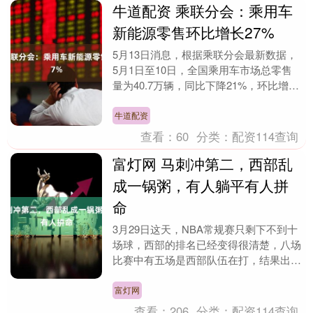
牛道配资 乘联分会：乘用车
新能源零售环比增长27%
5月13日消息，根据乘联分会最新数据，
5月1日至10日，全国乘用车市场总零售
量为40.7万辆，同比下降21%，环比增长
36%；今年以来累计零售601.2万辆，
同....
牛道配资
查看：
60
分类：
配资114查询
富灯网 马刺冲第二，西部乱
成一锅粥，有人躺平有人拼
命
3月29日这天，NBA常规赛只剩下不到十
场球，西部的排名已经变得很清楚，八场
比赛中有五场是西部队伍在打，结果出来
后很多队的位置都变了，马刺在客场以
127比95大....
富灯网
查看：
206
分类：
配资114查询