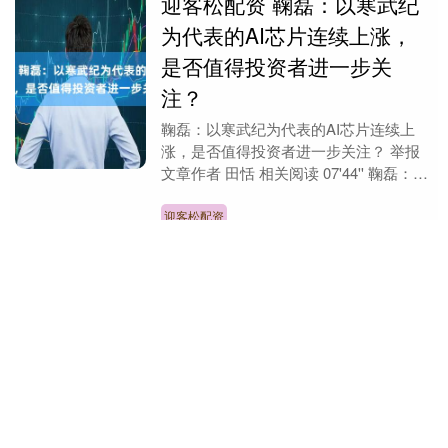
迎客松配资 鞠磊：以寒武纪
为代表的AI芯片连续上涨，
是否值得投资者进一步关
注？
鞠磊：以寒武纪为代表的AI芯片连续上
涨，是否值得投资者进一步关注？ 举报
文章作者 田恬 相关阅读 07'44'' 鞠磊：指
数突破高点后....
迎客松配资
查看：
169
分类：
配资114查询
河源华锋 英国10/30年期国债
收益率至少跌7个基点
周二（3月17日）欧市尾盘，英国10年期
国债收益率跌7.6个基点，报4.694%。 两
年期英债收益率跌5.5个基点，报
4.044%。 30年期英债收益率跌7.0....
河源华锋