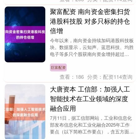
聚富配资 南向资金密集扫货
港股科技股 对多只标的持仓
倍增
今年以来，南向资金持续加码港股科技板
块。数据显示，云知声、蓝思科技、均胜
电子等多只个股获南向资金增持超过
100%。恒生科技相关ETF同步吸引资金
流入，部分产品获....
巨富配资
查看：
186
分类：
配资114查询
大唐资本 工信部：加强人工
智能技术在工业领域的深度
融合应用
7月11日，据工信部网站，工业和信息化
部发布信息化和工业化融合2025年工作
要点（以下简称工作要点），含五方面17
项内容。 工作要点提到，推进数字化转