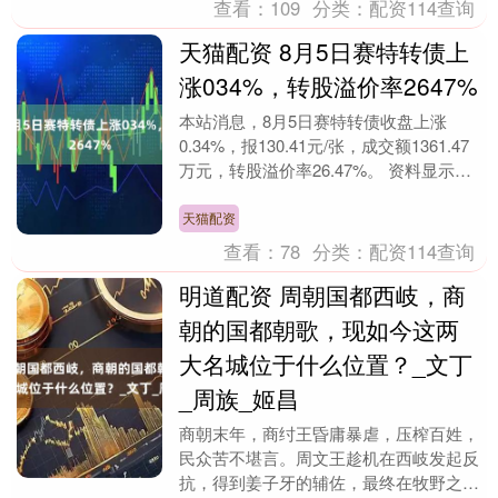
查看：
109
分类：
配资114查询
天猫配资 8月5日赛特转债上
涨034%，转股溢价率2647%
本站消息，8月5日赛特转债收盘上涨
0.34%，报130.41元/张，成交额1361.47
万元，转股溢价率26.47%。 资料显示，
赛特转债信用级别为“A+”，债....
天猫配资
查看：
78
分类：
配资114查询
明道配资 周朝国都西岐，商
朝的国都朝歌，现如今这两
大名城位于什么位置？_文丁
_周族_姬昌
商朝末年，商纣王昏庸暴虐，压榨百姓，
民众苦不堪言。周文王趁机在西岐发起反
抗，得到姜子牙的辅佐，最终在牧野之战