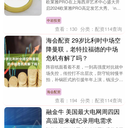
欧莱雅PRO在上海西岸艺术中心盛大开
启2024欧莱雅PRO高定发艺大秀。 \n
2024欧莱雅PRO高定发艺大秀于....
中岩投资
查看：
130
分类：
配资114查询
海会配资 29岁比利时中场空
降曼联，老特拉福德的中场
危机有解了吗？
阵容纸面看着不差，一到高强度对抗就中
场失控，传控打不出层次，防守轮转慢半
拍，补锅匠式的引援年年上演，钱没少
花，心却越熬越冷。 所以，当蒂勒曼斯
的名字正式敲定、从....
海会配资
查看：
194
分类：
配资114查询
融金牛 美国最大电网周四因
高温迎来破纪录用电需求