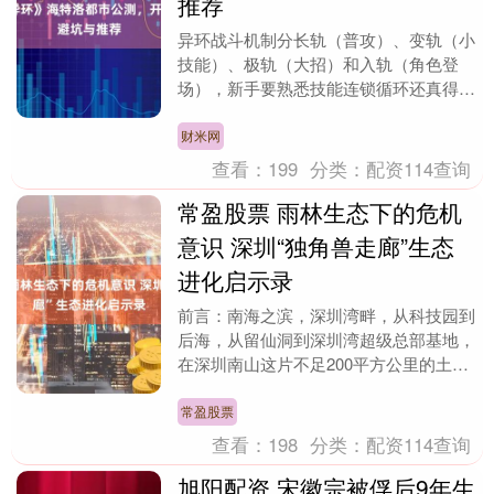
推荐
异环战斗机制分长轨（普攻）、变轨（小
技能）、极轨（大招）和入轨（角色登
场），新手要熟悉技能连锁循环还真得花
时间。我开荒期一边推主线一边试连招，
手忙脚乱，干脆找代....
财米网
查看：
199
分类：
配资114查询
常盈股票 雨林生态下的危机
意识 深圳“独角兽走廊”生态
进化启示录
前言：南海之滨，深圳湾畔，从科技园到
后海，从留仙洞到深圳湾超级总部基地，
在深圳南山这片不足200平方公里的土地
上，一条无形却极具生命力的“走廊” 密集
生长着中国....
常盈股票
查看：
198
分类：
配资114查询
旭阳配资 宋徽宗被俘后9年生