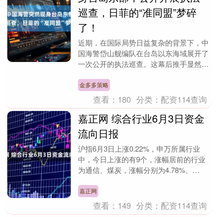
巡查，日菲的“准同盟”梦碎
了！
近期，在国际局势日益复杂的背景下，中
国海警岱山舰编队在台岛以东海域展开了
一次公开的执法巡查。这幕后推手显然是
最近日本和菲律宾这两个国家。它们突然
提出要以台岛东部....
金多多策略
查看：
180
分类：
配资114查询
嘉正网 综合行业6月3日资金
流向日报
沪指6月3日上涨0.22%，申万所属行业
中，今日上涨的有9个，涨幅居前的行业
为通信、煤炭，涨幅分别为4.78%、
2.55%。跌幅居前的行业为综合、建筑材
料，跌幅....
嘉正网
查看：
149
分类：
配资114查询