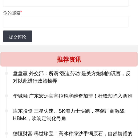
你的邮箱
*
提交评论
推荐资讯
盘盘赢 外交部：所谓“强迫劳动”是美方炮制的谎言，反
对以此进行政治操弄
华城融 广东宏远官宣拉科塞维奇加盟！杜锋却陷入两难
库东投资 三星失速、SK海力士快跑，存储厂商激战
HBM4，吹响定制化号角
德恒财富 稀世珍宝：高冰种绿沙手镯原石，自然馈赠的