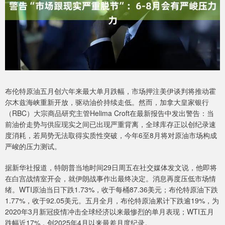
布伦特原油五月创六年来最大单月跌幅，市场押注美伊谈判将推动霍
尔木兹海峡重新开放，驱动油价持续走低。然而，加拿大皇家银行
（RBC）大宗商品研究主管Helima Croft在最新报告中发出警告：当
前油价走势与供应现实之间已出现严重背离，全球库存正以创纪录速
度消耗，若局势无法取得实质性突破，今年6至8月将对原油市场构成
严峻的压力测试。
据新华社报道，特朗普当地时间29日周五在社交媒体发文说，他即将
在白宫战情室开会，就伊朗战事作出最终决定。消息再度压低市场情
绪。WTI原油当日下跌1.73%，收于每桶87.36美元；布伦特原油下跌
1.77%，收于92.05美元。五月全月，布伦特原油累计下跌逾19%，为
2020年3月新冠疫情冲击全球经济以来最惨烈的单月表现；WTI五月
跌幅近17%，创2025年4月以来最差月度纪录。