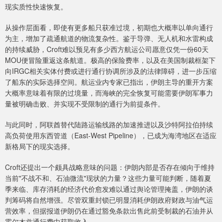
现实质性快速恢复。
从操作层面看，即使有更多船只获准过境，初期也大概率以单向通行
为主，增加了疏通航道的物流复杂性。鉴于导弹、无人机和水雷构成
的持续威胁，Croft难以预见有多少西方航运公司愿意仅凭一份60天
MOU便冒险重返这条航道。极高的保险费率，以及在美国制裁框架下
向IRGC相关实体付费或进行通行协调所涉及的法律障碍，进一步压缩
了船东的实际选择空间。航运业内专家已指出，伊朗主导的重开方案
大概率意味着有限的过境量，而海峡的完全恢复可能需要伊朗军事力
量被明确击败、并实现不受限制的通行为前提条件。
与此同时，阿联酋替代陆路运输线路的加速推进以及沙特阿拉伯持续
高负荷使用东西管道（East-West Pipeline），已成为海湾地区在适应
新格局下的现实选择。
Croft还提出一个颇具战略意味的问题：伊朗内部是否存在倾向于维持
当前"不战不和、石油微流"现状的力量？这些力量可能判断，随着夏
季来临、库存消耗的经济代价愈发难以通过舆论管理掩盖，伊朗的谈
判筹码将自然增强。尽管双重封锁已明显消耗伊朗政府财政与油气运
营效率，但据报道伊朗仍在通过豁免条款出售此前受制裁的石油并从
霍尔木兹通行费中获取收入。