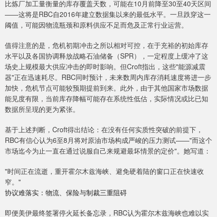
比炼厂加工量衡量的库存覆盖天数，可能在10月前降至30至40天区间
——这将是RBC自2016年建立数据集以来的最低水平。一旦跌穿这一
阈值，可能因物流瓶颈和原料供应不足而危及正常行业运营。
值得注意的是，危机初期冲击之所以相对可控，在于充裕的初始库存
水平以及各国协调释放战略石油储备（SPR），一定程度上缓冲了这
场史上规模最大供应冲击的即时影响。但Croft指出，这些"能源减震
器"正在迅速耗尽。RBC同时预计，未来数周内库存消耗速度将进一步
加快，危机节点可能较预期提前到来。此外，由于其他国家市场数据
能见度有限，当前库存降幅可能存在系统性低估，实际情况或比已知
数据所呈现的更为紧张。
基于上述判断，Croft得出结论：在没有任何实质性突破的前提下，
RBC有信心认为6至8月将对原油市场构成严峻的压力测试——"而这个
市场迄今为止一直在通过说服自己来规避最坏情景的定价"。她写道：
"时间正在流逝，重开霍尔木兹海峡、避免硬着陆的窗口正在快速收
窄。"
协议难落实：物流、保险与制裁三重阻碍
即便美伊最终签署停火延长备忘录，RBC认为霍尔木兹海峡也难以实