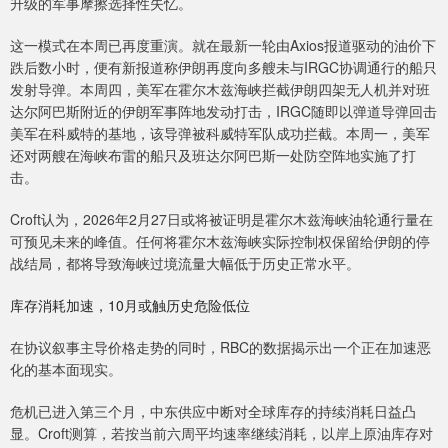
升级的军事摩擦选择性失忆。
这一模式在本周已再度重演。就在最新一轮由Axios报道驱动的油价下
跌后数小时，便有新报道称伊朗再度向多艘未与IRGC协调通行的船只
发射导弹。本周四，美军在霍尔木兹海峡拦截伊朗四架无人机并对班
达尔阿巴斯附近的伊朗军事阵地发动打击，IRGC随即以弹道导弹回击
美军在科威特的基地，该导弹被科威特军队成功拦截。本周一，美军
还对两艘在海峡布雷的船只及班达尔阿巴斯一处防空阵地实施了打
击。
Croft认为，2026年2月27日或将被证明是霍尔木兹海峡油轮通行量在
可预见未来的峰值。任何将霍尔木兹海峡实际控制权保留给伊朗的停
战结局，都将导致海峡过境流量大幅低于历史正常水平。
库存消耗加速，10月或触历史危险低位
在协议叙事主导价格走势的同时，RBC的数据揭示出一个正在加速恶
化的基本面现实。
危机已进入第三个月，中东供应中断对全球库存的持续消耗日益凸
显。Croft测算，若按当前六周平均速率继续消耗，以岸上原油库存对