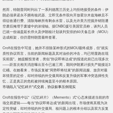
然而，特朗普同时列出了一系列德黑兰历史上均拒绝接受的条件：伊
朗必须承诺永不拥有核武器、立即无条件双向开放霍尔木兹海峡且不
得征收通行费、清除海峡所有剩余水雷，以及允许美方挖掘并销毁遭
空袭后掩埋于废墟中的浓缩铀。据CNBC援引美国官员称，谈判人员
已就一份涵盖延长停火及伊朗核计划谈判安排的60天备忘录（MOU）
达成框架，但仍需特朗普最终签署。
Croft在报告中写道，她并不排除某种形式的MOU最终成形，但"就实
质性协议而言，当前的新闻标题及其对油价的冲击，均已明显跑在现
实前面"。她提醒投资者，类似"协议即将达成"的报道此前已出现多次
——距首次相关消息曝出至今已逾三周，期间伊朗累计损失产能接近3
亿桶。在她看来，市场反复被"局势即将结束"的新闻说服、放弃对最
坏情景的定价，却对持续的外交僵局和反复升级的军事冲突选择性失
忆，正是真正的危机被持续掩盖至今的根本原因。
市场陷入"记忆碎片"式交易，协议叙事压倒现实
Croft在报告中以"《记忆碎片》（Memento）式"心态来描述当前的市
场交易逻辑——每当"协议即将达成"的新闻出现，市场便将其视为决
定性突破，却对持续的外交僵局、核问题上的根本分歧以及双方反复