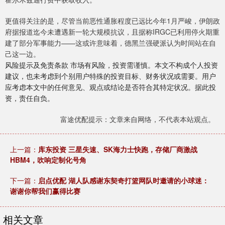
更值得关注的是，尽管当前恶性通胀程度已远比今年1月严峻，伊朗政
府据报道迄今未遭遇新一轮大规模抗议，且据称IRGC已利用停火期重
建了部分军事能力——这或许意味着，德黑兰强硬派认为时间站在自
己这一边。
风险提示及免责条款 市场有风险，投资需谨慎。本文不构成个人投资
建议，也未考虑到个别用户特殊的投资目标、财务状况或需要。用户
应考虑本文中的任何意见、观点或结论是否符合其特定状况。据此投
资，责任自负。
富途优配提示：文章来自网络，不代表本站观点。
上一篇：
库东投资 三星失速、SK海力士快跑，存储厂商激战
HBM4，吹响定制化号角
下一篇：
启点优配 湖人队感谢东契奇打篮网队时邀请的小球迷：
谢谢你帮我们赢得比赛
相关文章