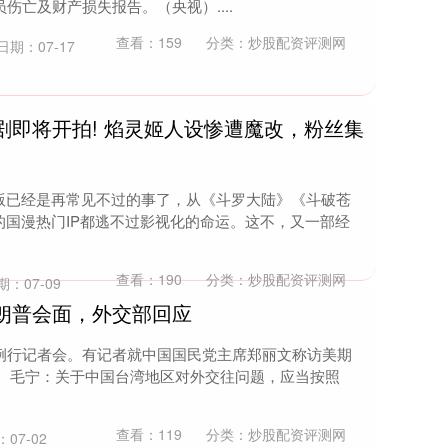
伤亡及财产损失报告。（央视）....
查看：
159
分类：
炒股配资评测网
日期：07-17
剧即将开拍! 焰灵姬人设惨遭魔改，粉丝集
版已经是再常见不过的事了，从《斗罗大陆》《斗破苍
国漫热门IP都逃不过影视化的命运。这不，又一部经
查看：
190
分类：
炒股配资评测网
期：07-09
朗普会面，外交部回应
持例行记者会。有记者就中国国民党主席郑丽文称访美期
。 毛宁：关于中国台湾地区对外交往问题，应当按照
查看：
119
分类：
炒股配资评测网
07-02