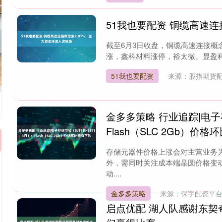
51我也要配资 铜缆高速连
截至6月3日收盘，铜缆高速连接概念
涨，鑫科材料涨停，裕太微、显盈科技
51我也要配资
来源：股指期货
金多多策略 行业追踪|电子
Flash（SLC 2Gb）价
存储元器件价格上涨会对主营业务
外，需同时关注成本端晶圆价格变
动....
金多多策略
来源：保宇配资平
启点优配 湖人队感谢东