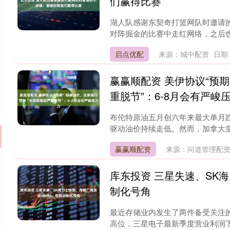
们赢得比赛
湖人队感谢东契奇打篮网队时邀请的
对阵掘金的比赛中走红网络，之后也到
启点优配
来源：城中配资
日期：
赢赢顺配资 美伊协议“预
重脱节”：6-8月会有严峻
布伦特原油五月创六年来最大单月
驱动油价持续走低。然而，加拿大皇家银
赢赢顺配资
来源：问道管理配
库东投资 三星失速、SK
制化号角
最近存储业内发生了两件备受关注的
高位，三星电子最新季度营业利润下