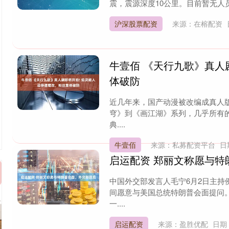
震，震源深度10公里。目前暂无人员
沪深股票配资
来源：在榕配资
牛壹佰 《天行九歌》真人
体破防
近几年来，国产动漫被改编成真人
穹》到《画江湖》系列，几乎所有的
典....
牛壹佰
来源：私募配资平台
日
启运配资 郑丽文称愿与特
中国外交部发言人毛宁6月2日主
间愿意与美国总统特朗普会面提问
一....
启运配资
来源：盈胜优配
日期：