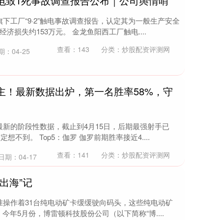
电致1死事故调查报告公布｜公司舆情哨
下工厂“9·2”触电事故调查报告，认定其为一般生产安全
损失约153万元。 金龙鱼阳西工厂触电....
查看：
143
分类：
炒股配资评测网
期：04-25
主！最新数据出炉，第一名胜率58%，守
新的阶段性数据，截止到4月15日，后期最强射手已
不到。 Top5：伽罗 伽罗前期胜率接近4....
查看：
141
分类：
炒股配资评测网
日期：04-17
出海”记
准操作着31台纯电动矿卡缓缓驶向码头，这些纯电动矿
今年5月份，博雷顿科技股份公司（以下简称“博....