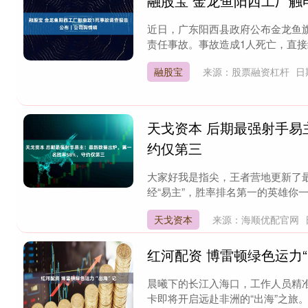
融股宝 金龙鱼阳西工厂触
近日，广东阳西县政府公布金龙鱼旗
责任事故。事故造成1人死亡，直接经济
融股宝
来源：股票融资杠杆
日
天戈资本 后期最强射手易
约仅第三
大家好我是指尖，王者营地更新了最
经“易主”，胜率排名第一的英雄你一定想
天戈资本
来源：海顺优配官网
红河配资 博雷顿绿色运力“
晨曦下的长江入海口，工作人员精
卡即将开启远赴非洲的“出海”之旅。 