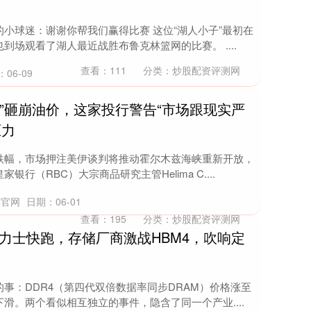
小球迷：谢谢你帮我们赢得比赛 这位“湖人小子”最初在
场观看了湖人最近战胜布鲁克林篮网的比赛。 ....
查看：
111
分类：
炒股配资评测网
06-09
期”砸崩油价，这家投行警告“市场跟现实严
压力
跌幅，市场押注美伊谈判将推动霍尔木兹海峡重新开放，
行（RBC）大宗商品研究主管Helima C....
资官网
日期：06-01
查看：
195
分类：
炒股配资评测网
海力士快跑，存储厂商激战HBM4，吹响定
事：DDR4（第四代双倍数据率同步DRAM）价格涨至
滑。两个看似相互独立的事件，隐含了同一个产业....