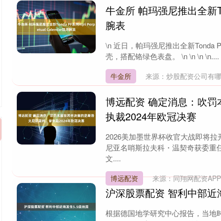
牛金所 帕玛强尼推出全新Tonda 
腕表
\n 近日，帕玛强尼推出全新Tonda PF系
壳，搭配铬绿色表盘。 \n \n \n \n....
牛金所
来源：炒股配资公司有
博远配资 确定消息：吹
执裁2024年欧冠决赛
2026美加墨世界杯收官大战即将
尼亚名哨斯拉夫科・温契奇获委重
文....
博远配资
来源：同翔网配资AP
沪深股票配资 智利中部近海
根据德国地学研究中心报告，当地时间