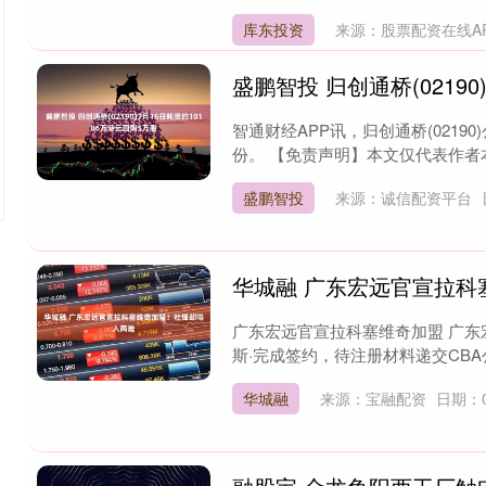
库东投资
来源：股票配资在线A
盛鹏智投 归创通桥(02190
智通财经APP讯，归创通桥(02190)
份。 【免责声明】本文仅代表作者本
盛鹏智投
来源：诚信配资平台
华城融 广东宏远官宣拉科
广东宏远官宣拉科塞维奇加盟 广
斯·完成签约，待注册材料递交CBA
华城融
来源：宝融配资
日期：0