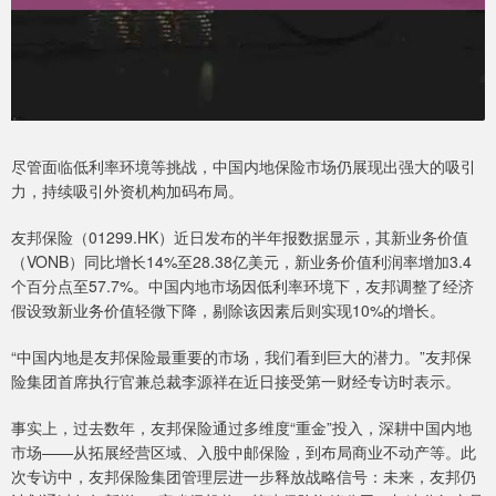
尽管面临低利率环境等挑战，中国内地保险市场仍展现出强大的吸引
力，持续吸引外资机构加码布局。
友邦保险（01299.HK）近日发布的半年报数据显示，其新业务价值
（VONB）同比增长14%至28.38亿美元，新业务价值利润率增加3.4
个百分点至57.7%。中国内地市场因低利率环境下，友邦调整了经济
假设致新业务价值轻微下降，剔除该因素后则实现10%的增长。
“中国内地是友邦保险最重要的市场，我们看到巨大的潜力。”友邦保
险集团首席执行官兼总裁李源祥在近日接受第一财经专访时表示。
事实上，过去数年，友邦保险通过多维度“重金”投入，深耕中国内地
市场——从拓展经营区域、入股中邮保险，到布局商业不动产等。此
次专访中，友邦保险集团管理层进一步释放战略信号：未来，友邦仍