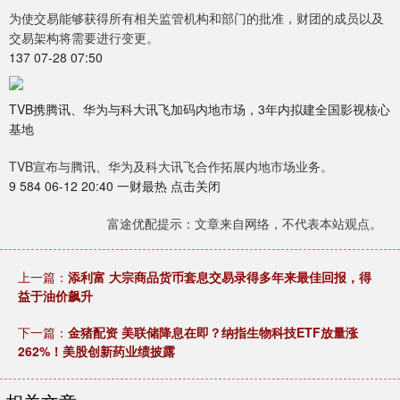
为使交易能够获得所有相关监管机构和部门的批准，财团的成员以及
交易架构将需要进行变更。
137 07-28 07:50
TVB携腾讯、华为与科大讯飞加码内地市场，3年内拟建全国影视核心
基地
TVB宣布与腾讯、华为及科大讯飞合作拓展内地市场业务。
9 584 06-12 20:40 一财最热 点击关闭
富途优配提示：文章来自网络，不代表本站观点。
上一篇：
添利富 大宗商品货币套息交易录得多年来最佳回报，得
益于油价飙升
下一篇：
金猪配资 ​美联储降息在即？纳指生物科技ETF放量涨
262%！美股创新药业绩披露