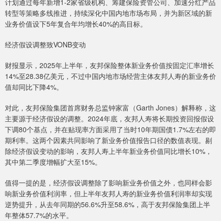
计划通过每年新增1-2家省级机构、筹建保险资管公司、加速分红产品
转型等策略多线推进，持续深化中国内地市场布局，并为新区域的新
业务价值设下5年复合年均增长40%的高目标。
经济假设调整致VONB变动
财报显示，2025年上半年，友邦保险整体新业务价值按固定汇率增长
14%至28.38亿美元，不过中国内地市场经营主体友邦人寿的新业务价
值却同比下降4%。
对此，友邦保险集团首席财务总监钟家富（Garth Jones）解释称，这
主要源于经济假设的调整。2024年底，友邦人寿将长期投资回报假设
下调80个基点，并在贴现率方面采用了当时10年期国债1.7%左右的即
期利率。这两个因素共同影响了新业务价值报告口径的数值表现。剔
除经济假设变动的影响，友邦人寿上半年新业务价值同比增长10%，
其中第二季度增幅扩大至15%。
值得一提的是，经济假设调整除了影响新业务价值之外，也同样会影
响新业务价值利润率，但上半年友邦人寿的新业务价值利润率却实现
逆势提升，从去年同期的56.6%升至58.6%，高于友邦保险集团上半
年整体57.7%的水平。