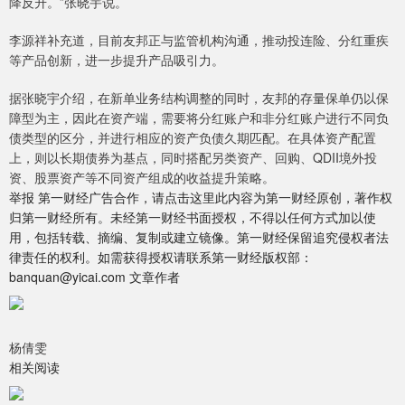
降反升。”张晓宇说。
李源祥补充道，目前友邦正与监管机构沟通，推动投连险、分红重疾
等产品创新，进一步提升产品吸引力。
据张晓宇介绍，在新单业务结构调整的同时，友邦的存量保单仍以保
障型为主，因此在资产端，需要将分红账户和非分红账户进行不同负
债类型的区分，并进行相应的资产负债久期匹配。在具体资产配置
上，则以长期债券为基点，同时搭配另类资产、回购、QDII境外投
资、股票资产等不同资产组成的收益提升策略。
举报 第一财经广告合作，请点击这里此内容为第一财经原创，著作权
归第一财经所有。未经第一财经书面授权，不得以任何方式加以使
用，包括转载、摘编、复制或建立镜像。第一财经保留追究侵权者法
律责任的权利。如需获得授权请联系第一财经版权部：
banquan@yicai.com 文章作者
杨倩雯
相关阅读