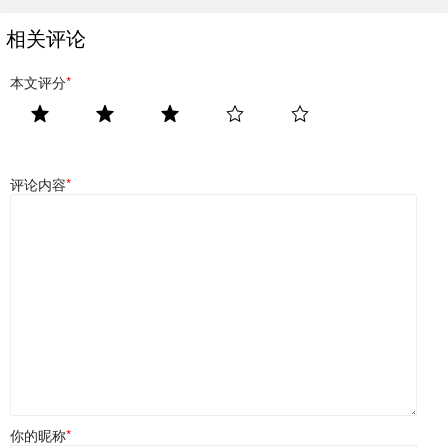
相关评论
本文评分
*
评论内容
*
你的昵称
*