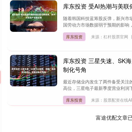
库东投资 受AI热潮与美
随着韩国科技蓝筹股反弹，新兴市
国劳动力市场数据弱于预期的影响，新
库东投资
来源：杠杆股票官网
库东投资 三星失速、SK
制化号角
最近存储业内发生了两件备受关注的
高位，三星电子最新季度营业利润下
库东投资
来源：股票配资在线A
富途优配文章