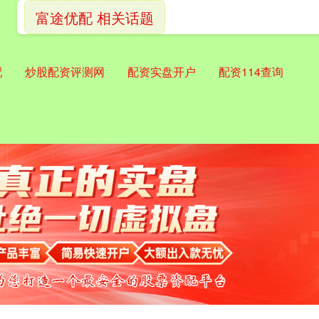
富途优配 相关话题
配
炒股配资评测网
配资实盘开户
配资114查询