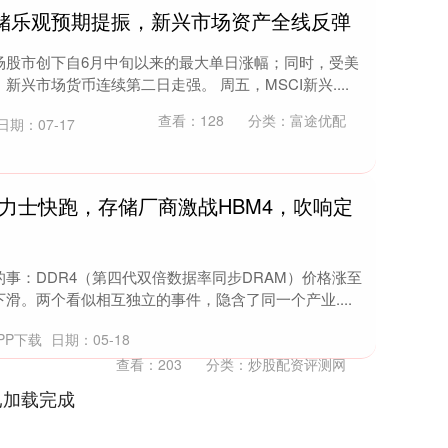
联储乐观预期提振，新兴市场资产全线反弹
场股市创下自6月中旬以来的最大单日涨幅；同时，受美
兴市场货币连续第二日走强。 周五，MSCI新兴....
查看：
128
分类：
富途优配
日期：07-17
海力士快跑，存储厂商激战HBM4，吹响定
事：DDR4（第四代双倍数据率同步DRAM）价格涨至
滑。两个看似相互独立的事件，隐含了同一个产业....
PP下载
日期：05-18
查看：
203
分类：
炒股配资评测网
已加载完成