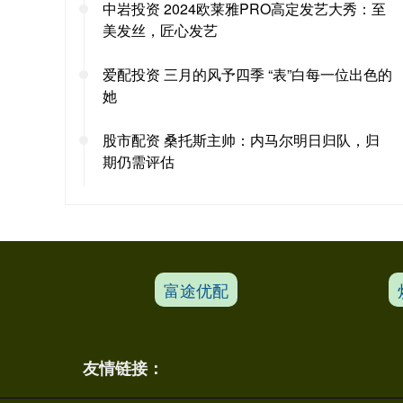
中岩投资 2024欧莱雅PRO高定发艺大秀：至
美发丝，匠心发艺
爱配投资 三月的风予四季 “表”白每一位出色的
她
股市配资 桑托斯主帅：内马尔明日归队，归
期仍需评估
富途优配
友情链接：