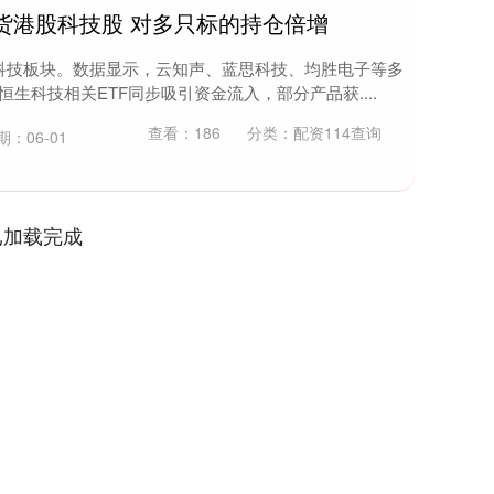
货港股科技股 对多只标的持仓倍增
科技板块。数据显示，云知声、蓝思科技、均胜电子等多
恒生科技相关ETF同步吸引资金流入，部分产品获....
查看：
186
分类：
配资114查询
期：06-01
已加载完成