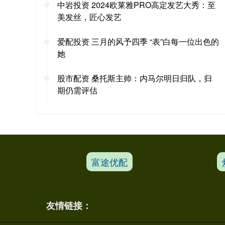
中岩投资 2024欧莱雅PRO高定发艺大秀：至
美发丝，匠心发艺
爱配投资 三月的风予四季 “表”白每一位出色的
她
股市配资 桑托斯主帅：内马尔明日归队，归
期仍需评估
富途优配
友情链接：