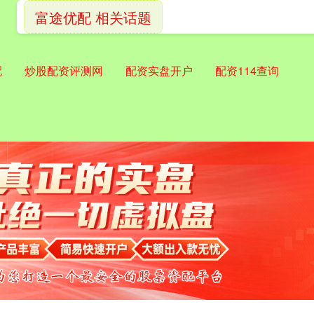
富途优配 相关话题
配
炒股配资评测网
配资实盘开户
配资114查询