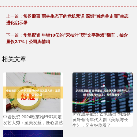
上一篇：
常盈股票 雨林生态下的危机意识 深圳“独角兽走廊”生态
进化启示录
下一篇：
华星配资 年销10亿的“宋柚汁”玩“文字游戏”翻车，柚含
量仅2.7%｜公司舆情哨
相关文章
沪深股票配资 芒果播出!刘浩存
中岩投资 2024欧莱雅PRO高定
黄轩领衔年代大剧《美顺与长
发艺大秀：至美发丝，匠心发艺
生》，又有好剧看了