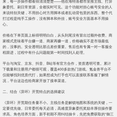
来，每一步操作都看得清清楚楚——他在海特洛都市里推主线、打异
象委托、刷日常资源，全都实时可见。这个功能对担心账号安全的人
来说特别关键，不用担心对方用脚本或者乱动背包里的东西。整个代
打过程是纯手工操作，没有脚本和外挂，账号安全方面基本不用操
心。
价格在下单页面上标得明明白白，从头到尾没有冒出过额外收费。商
家模式意味着平台赚一道、商家再赚一道，价格确实不是市场最低
的，没事的。安全透明比那点差价重要。售后也有专属一对一客服全
程跟进，过程中有什么问题能第一时间找到人处理。
平台与淘宝、京东、抖音、B站等有官方合作，资质透明可查。累计
下载量和注册用户都很可观，覆盖400多款热门游戏。氪金兽平台不
仅能够找到优质代打，如果想成为打手也可以直接联系客服了解情
况，平台这边也给商家开放了接单渠道。
二、结合《异环》开荒特点的选择建议
《异环》开荒期任务量不小。主线任务是解锁地图和系统的关键，一
定要优先做。日常委托每天必清，高难度异象委托奖励丰厚但操作要
求高。角色培养方面，新手初期不用纠结抽卡，先把免费获取的“御三