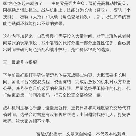
家”角色练起来就够了——主角零是强力主C，薄荷是高机动性副C，
阿德勒是辅助担当。战斗机制上，技能分为长轨（普攻）、变轨（小
技能）、极轨（大招）和入轨（角色登场触发），新手记住简单的技
能连锁循环就能打出不错的效果。
这些内容加起来，自己慢慢打需要投入大量时间。对于上班族或者时
间紧张的玩家来说，找个靠谱的代打分担一部分重复性任务，自己腾
出时间来研究角色搭配和战斗技巧，是性价比很高的选择。
三、最后几点提醒
下单前最好跟打手确认清楚具体要完成哪些内容、大概需要多长时
间。留意平台的交易流程，资金冻结、完成后放款的机制对双方都更
公平。账号信息只给必要的登录权限。尽量选纯手工操作的代打。代
打结束后第一时间改密码，把安全设置全部检查一遍。
战斗机制是核心乐趣，慢慢磨就行。重复日常和高难度委托交给代打
省时间。选平台时留意有没有售后跟进，出问题能找得到人。打完改
密码。祝大家连招不卡手。
富途优配提示：文章来自网络，不代表本站观点。