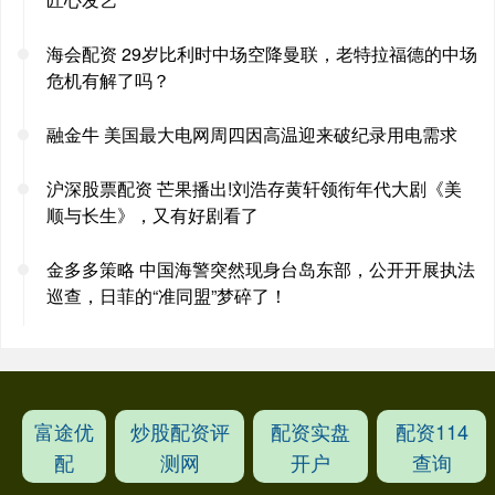
海会配资 29岁比利时中场空降曼联，老特拉福德的中场
危机有解了吗？
融金牛 美国最大电网周四因高温迎来破纪录用电需求
沪深股票配资 芒果播出!刘浩存黄轩领衔年代大剧《美
顺与长生》，又有好剧看了
金多多策略 中国海警突然现身台岛东部，公开开展执法
巡查，日菲的“准同盟”梦碎了！
富途优
炒股配资评
配资实盘
配资114
配
测网
开户
查询