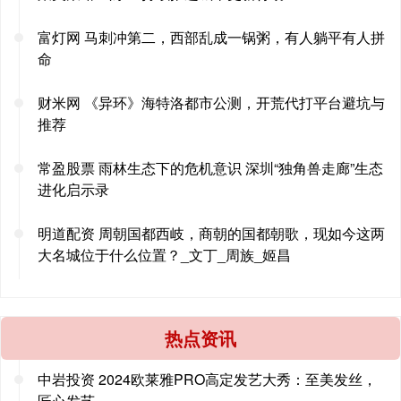
富灯网 马刺冲第二，西部乱成一锅粥，有人躺平有人拼
命
财米网 《异环》海特洛都市公测，开荒代打平台避坑与
推荐
常盈股票 雨林生态下的危机意识 深圳“独角兽走廊”生态
进化启示录
明道配资 周朝国都西岐，商朝的国都朝歌，现如今这两
大名城位于什么位置？_文丁_周族_姬昌
热点资讯
中岩投资 2024欧莱雅PRO高定发艺大秀：至美发丝，
匠心发艺