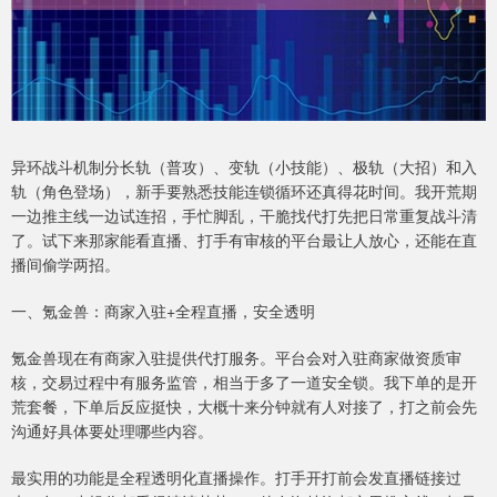
异环战斗机制分长轨（普攻）、变轨（小技能）、极轨（大招）和入
轨（角色登场），新手要熟悉技能连锁循环还真得花时间。我开荒期
一边推主线一边试连招，手忙脚乱，干脆找代打先把日常重复战斗清
了。试下来那家能看直播、打手有审核的平台最让人放心，还能在直
播间偷学两招。
一、氪金兽：商家入驻+全程直播，安全透明
氪金兽现在有商家入驻提供代打服务。平台会对入驻商家做资质审
核，交易过程中有服务监管，相当于多了一道安全锁。我下单的是开
荒套餐，下单后反应挺快，大概十来分钟就有人对接了，打之前会先
沟通好具体要处理哪些内容。
最实用的功能是全程透明化直播操作。打手开打前会发直播链接过