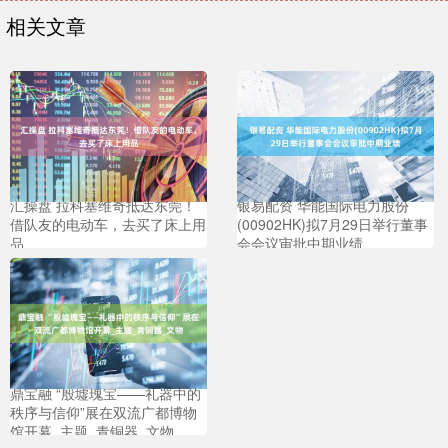
相关文章
汇操盘 拉科塞维奇抵达东莞！
银易配资 华能国际电力股份
借队友的电动车，去买了床上用
(00902HK)拟7月29日举行董事
品
会会议审批中期业绩
鼎宝融 “殷墟瑰宝——礼器中的
秩序与信仰”展在双流广都博物
馆开幕_主题_青铜器_文物