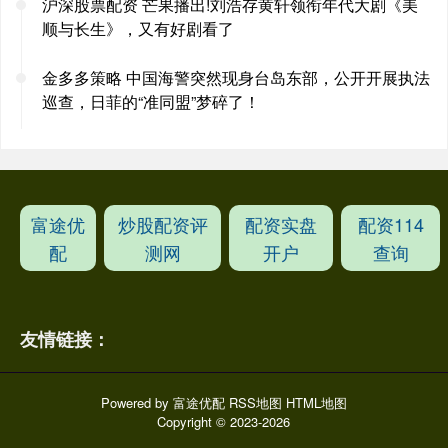
沪深股票配资 芒果播出!刘浩存黄轩领衔年代大剧《美
顺与长生》，又有好剧看了
金多多策略 中国海警突然现身台岛东部，公开开展执法
巡查，日菲的“准同盟”梦碎了！
富途优
炒股配资评
配资实盘
配资114
配
测网
开户
查询
友情链接：
Powered by
富途优配
RSS地图
HTML地图
Copyright
© 2023-2026