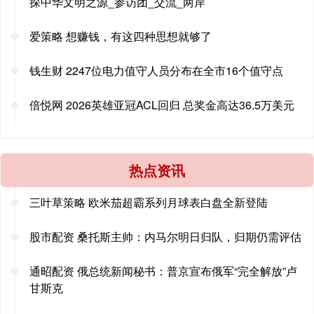
探中华文明之源_参访团_交流_两岸
爱策略 想赚钱，有这四种思想就够了
钱生财 2247位电力值守人员分布在全市16个值守点
倍悦网 2026英雄亚冠ACL回归 总奖金高达36.5万美元
热点资讯
三叶草策略 欧米茄超霸系列月球表白盘全新登陆
股市配资 桑托斯主帅：内马尔明日归队，归期仍需评估
通昭配资 俄总统新闻秘书：普京宣布俄军“完全解放”卢
甘斯克