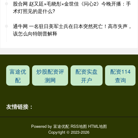
股合网 赵又廷×毛晓彤×金世佳《问心2》今晚开播：手
术灯照见的是什么?
通牛网 一名驻日美军士兵在日本突然死亡！高市失声，
该怎么向特朗普解释
富途优
炒股配资评
配资实盘
配资114
配
测网
开户
查询
友情链接：
Powered by
富途优配
RSS地图
HTML地图
Copyright
© 2023-2026