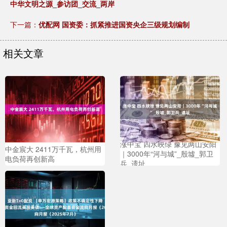
中华文明之源_参访团_交流_两岸
下一篇：
优配网 国资委：抓紧推进国资央企三级规划编制
相关文章
涨中宝 四水映绿 豫见两山安阳
中金宸大 2411万千瓦，杭州用
｜3000年“河与城”_殷墟_郭卫
电负荷再创新高
兵_遗址