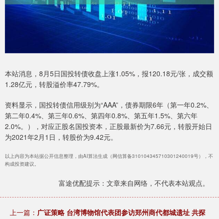
本站消息，8月5日国投转债收盘上涨1.05%，报120.18元/张，成交额
1.28亿元，转股溢价率47.79%。
资料显示，国投转债信用级别为“AAA”，债券期限6年（第一年0.2%、
第二年0.4%、第三年0.6%、第四年0.8%、第五年1.5%、第六年
2.0%。），对应正股名国投资本，正股最新价为7.66元，转股开始日
为2021年2月1日，转股价为9.42元。
以上内容为本站据公开信息整理，由AI算法生成（网信算备310104345710301240019号），不
构成投资建议。
富途优配提示：文章来自网络，不代表本站观点。
上一篇：
广证策略 台湾博物馆代表团参访郑州商代都城遗址 共探