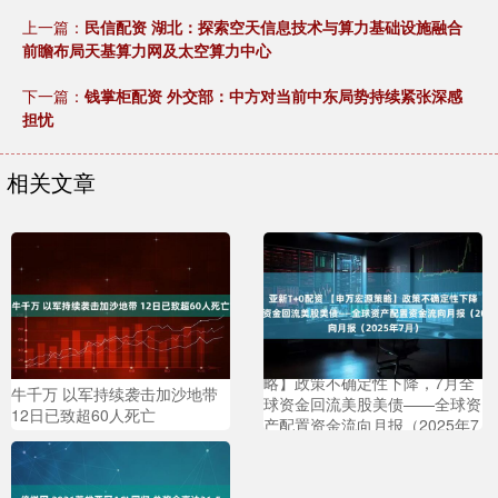
上一篇：
民信配资 湖北：探索空天信息技术与算力基础设施融合
前瞻布局天基算力网及太空算力中心
下一篇：
钱掌柜配资 外交部：中方对当前中东局势持续紧张深感
担忧
相关文章
亚新T+0配资 【申万宏源策
略】政策不确定性下降，7月全
牛千万 以军持续袭击加沙地带
球资金回流美股美债——全球资
12日已致超60人死亡
产配置资金流向月报（2025年7
月）