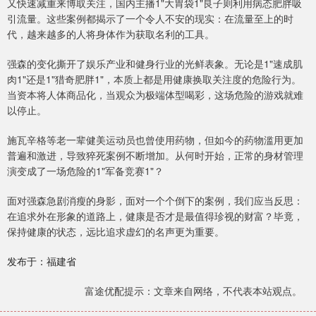
又快速减重来博取关注，国内主播1"大胃袋1"良子则利用病态肥胖吸
引流量。这些案例都揭示了一个令人不安的现实：在流量至上的时
代，越来越多的人将身体作为获取名利的工具。
强森的变化撕开了娱乐产业和健身行业的光鲜表象。无论是1"速成肌
肉1"还是1"猎奇肥胖1"，本质上都是用健康换取关注度的危险行为。
当资本将人体商品化，当观众为极端体型喝彩，这场危险的游戏就难
以停止。
施瓦辛格等老一辈健美运动员也曾使用药物，但如今的药物滥用更加
普遍和激进，导致猝死案例不断增加。从何时开始，正常的身材管理
演变成了一场危险的1"军备竞赛1"？
面对强森急剧消瘦的身影，面对一个个倒下的案例，我们应当反思：
在追求外在形象的道路上，健康是否才是最值得珍视的财富？毕竟，
保持健康的状态，远比追求虚幻的名声更为重要。
发布于：福建省
富途优配提示：文章来自网络，不代表本站观点。