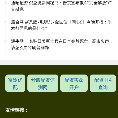
通昭配资 俄总统新闻秘书：普京宣布俄军“完全解放”卢
甘斯克
股合网 赵又廷×毛晓彤×金世佳《问心2》今晚开播：手
术灯照见的是什么?
通牛网 一名驻日美军士兵在日本突然死亡！高市失声，
该怎么向特朗普解释
富途优
炒股配资评
配资实盘
配资114
配
测网
开户
查询
友情链接：