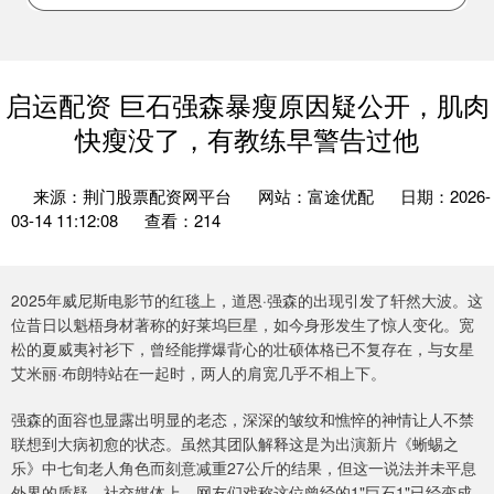
启运配资 巨石强森暴瘦原因疑公开，肌肉
快瘦没了，有教练早警告过他
来源：荆门股票配资网平台
网站：富途优配
日期：2026-
03-14 11:12:08
查看：214
2025年威尼斯电影节的红毯上，道恩·强森的出现引发了轩然大波。这
位昔日以魁梧身材著称的好莱坞巨星，如今身形发生了惊人变化。宽
松的夏威夷衬衫下，曾经能撑爆背心的壮硕体格已不复存在，与女星
艾米丽·布朗特站在一起时，两人的肩宽几乎不相上下。
强森的面容也显露出明显的老态，深深的皱纹和憔悴的神情让人不禁
联想到大病初愈的状态。虽然其团队解释这是为出演新片《蜥蜴之
乐》中七旬老人角色而刻意减重27公斤的结果，但这一说法并未平息
外界的质疑。社交媒体上，网友们戏称这位曾经的1"巨石1"已经变成