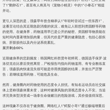
了1"鹅卵石1"，甚至有人将其与《宠物小精灵》中的1"小拳石1"相提
并论。
更引人深思的是，强森早年曾含糊承认1"年轻时尝试过一些东西1"，
这番言论结合其近期急剧消瘦的状况，难免让人联想到类固醇等药物
的使用。在健身界，药物滥用早已是公开的秘密。类固醇等物质能在
短时间内显著增加肌肉量，但其代价是严重的健康隐患，包括心脏疾
病、肝脏损伤以及内分泌系统紊乱。
展开剩余66%
近期健身界的悲剧频发：韩国网红朴胜贤年初猝死，德国选手保罗·波
洛切克在比赛后突然离世，尸检报告均指向药物滥用。有专业教练直
言，强森肌肉快速流失很可能是停用类固醇的结果，并发出严厉警
告：若继续滥用药物，可能危及生命。
然而，健身圈内对药物使用的态度令人担忧。有知名运动员在社交媒
体上坚称强森体重未变，这种对健康风险的漠视态度令人不安。当追
求完美体型演变成一场拿生命做赌注的危险游戏，其价值值得深思。
这种现象不仅存在于健身圈。网络红人1"鳄梨小哥1"通过极端增重后