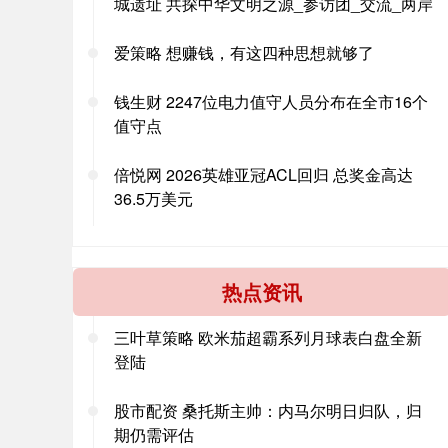
城遗址 共探中华文明之源_参访团_交流_两岸
爱策略 想赚钱，有这四种思想就够了
钱生财 2247位电力值守人员分布在全市16个
值守点
倍悦网 2026英雄亚冠ACL回归 总奖金高达
36.5万美元
热点资讯
三叶草策略 欧米茄超霸系列月球表白盘全新
登陆
股市配资 桑托斯主帅：内马尔明日归队，归
期仍需评估