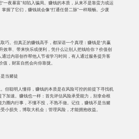
“一夜暴富”却陷入骗局。赚钱的本质，从来不是靠蛮力或运
掌握了它们，赚钱就会像“打通任督二脉”一样顺畅。少废
机取巧。但真正的赚钱高手，都深谙一个真理：赚钱是“共赢
提升效率、带来快乐或便利，凭什么让别人把钱给你？价值创
人通过内容创作帮他人节省学习时间，有人通过服务提升客
价值，财富自然会向你靠拢。
不是当赌徒
上。但聪明人懂得，赚钱的本质是在风险可控的前提下寻找机
提下加速。赚钱也一样：首先评估风险承受能力，别拿命根
能力圈内行事，不懂不投，不熟不做。记住，赚钱不是当赌
接受小损失，博取大机会；管理风险，才能拥抱收益。