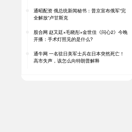
通昭配资 俄总统新闻秘书：普京宣布俄军“完
全解放”卢甘斯克
股合网 赵又廷×毛晓彤×金世佳《问心2》今晚
开播：手术灯照见的是什么?
通牛网 一名驻日美军士兵在日本突然死亡！
高市失声，该怎么向特朗普解释