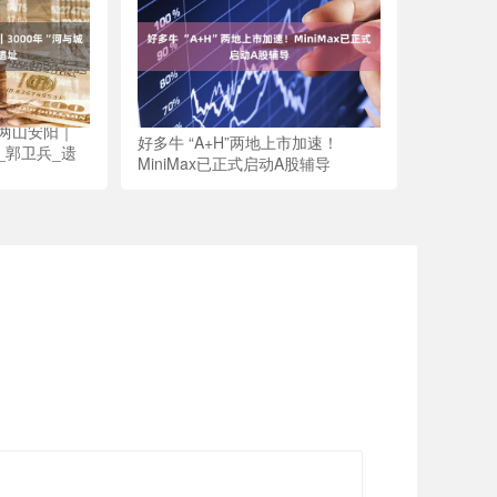
见两山安阳｜
好多牛 “A+H”两地上市加速！
墟_郭卫兵_遗
MiniMax已正式启动A股辅导