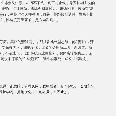
果忙得焦头烂额，却攒不下钱。真正的赚钱，需要长期主义的
向正确、持续推动，雪球会越滚越大。赚钱同理：选择有“复
心等待，别指望今天播种明天收获；拒绝短期诱惑，聚焦长期
松，比速度更重要的，是方向和耐力。
始终停滞。真正的赚钱高手，都具备成长型思维。他们明白，赚
。要保持学习，拥抱变化，比如学会用新工具、新渠道、新
，不断迭代，比如传统行业拥抱AI，实体店转型线上；保
一场永不停歇的“升级游戏”，躺平会饿死，成长才能吃肉。
机遇平衡思维：管理风险，聪明博弈，别当赌徒。 长期主义
保持学习，拥抱变化，主动破局，永不止步。