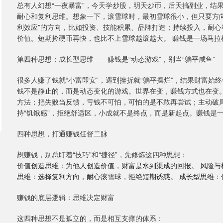
总有人幻想“一夜暴富”，今天学炒股，明天炒币，后天搞副业，结
耐心和复利思维。想象一下，滚雪球时，最初雪球很小，但只要方
利效应”的方向，比如投资、技能积累、品牌打造；持续投入，耐
价值。短期捡硬币再快，也比不上雪球越滚越大。 赚钱是一场马拉
第四种思想：成长型思维——赚钱是“动态游戏”，别当“躺平咸鱼”
很多人赚了钱就“小富即安”，遇到挫折就“躺平摆烂”，结果财富
钱不是静止的，而是动态变化的游戏。世界在变，赚钱方式也在变
方法；把失败当反馈，亏钱不可怕，可怕的是不敢再尝试；主动破局
持“饥饿感”，拒绝舒适区，小成就不是终点，而是新起点。赚钱是
四种思想，打通赚钱任督二脉
想赚钱，别总盯着“技巧”和“捷径”，先修炼这四种思想：
价值创造思维：为他人创造价值，财富是水到渠成的回报。 风险与
思维：选择复利方向，耐心滚雪球，拒绝短期诱惑。 成长型思维：
赚钱的底层逻辑：思维决定财富
这四种思想不是孤立的，而是相互支撑的体系：