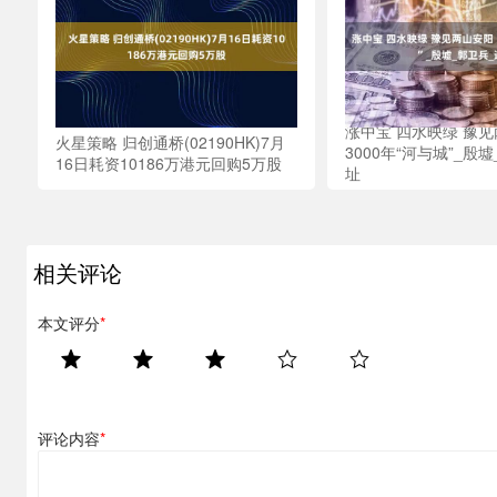
涨中宝 四水映绿 豫
火星策略 归创通桥(02190HK)7月
3000年“河与城”_殷
16日耗资10186万港元回购5万股
址
相关评论
本文评分
*
评论内容
*