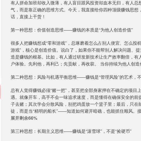
有人拼命加班却收入微薄，有人盲目跟风投资却血本无归，有人总想
气，而是靠正确的思维方式。今天，我直接给你四种顶级赚钱思想，
话，直接上干货！
第一种思想：价值创造思维——赚钱的本质是“为他人创造价值”
很多人把赚钱想成“零和游戏”，总琢磨着怎么占别人便宜、怎么投
游戏”，核心是创造价值。说白了，如果你不能帮别人解决问题、
造是赚钱的根基。比如，有人通过研发新技术让生产效率翻倍，有
户体验。先利他，再利己；先贡献，再收获。 当你持续为他人创造
第二种思想：风险与机遇平衡思维——赚钱是“管理风险”的艺术，
总有人觉得赚钱必须“赌一把”，甚至把全部身家押在不确定的项目
遇。就像开车，高手不会一味追求速度，而是懂得在确保安全的前
子去赌；其次学会分散风险，别把鸡蛋放一个篮子里；最后，只在
徒，而是当“精明的船长”——知道如何避开暗礁，也能抓住顺风。
展开剩余66%
第三种思想：长期主义思维——赚钱是“滚雪球”，不是“捡硬币”