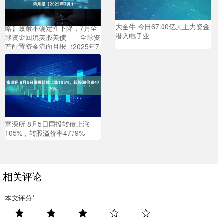
亚新T+0配资 【申万宏源策
大金牛 今日67.00亿元主力资金
略】政策不确定性下降，7月全
潜入电子业
球资金回流美股美债——全球资
产配置资金流向月报（2025年7
月）
富深所 8月5日国投转债上涨
105%，转股溢价率4779%
相关评论
本文评分
*