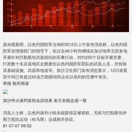
据央视新闻，以色列国防军当地时间12日上午发布消息称，以色列国
防军在情报部门的指导下，在过去48小时内继续在加沙地带北部多地
开展针对巴勒斯坦武装组织的军事行动，对约250个目标开展空袭，
打死数十名在该地区企图袭击以色列国防军部队的武装人员，并拆除
其基础设施、武器和地道等。加沙卫生部门发布消息显示，12日凌晨
至午间已有超过60名巴勒斯坦民众在以色列的空袭中丧生。
举报 相关阅读
加沙停火谈判首轮会议结束 各方未能达成一致
消息人士称，以色列谈判小组未能获得足够授权，无权与巴勒斯坦伊
斯兰抵抗运动（哈马斯）达成相关协议。
81 07-07 09:32