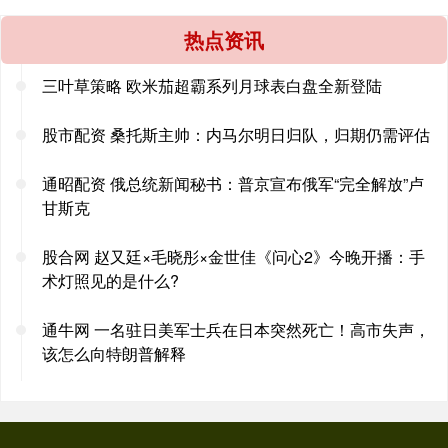
热点资讯
三叶草策略 欧米茄超霸系列月球表白盘全新登陆
股市配资 桑托斯主帅：内马尔明日归队，归期仍需评估
通昭配资 俄总统新闻秘书：普京宣布俄军“完全解放”卢
甘斯克
股合网 赵又廷×毛晓彤×金世佳《问心2》今晚开播：手
术灯照见的是什么?
通牛网 一名驻日美军士兵在日本突然死亡！高市失声，
该怎么向特朗普解释