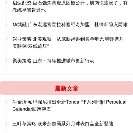
启运配资 巨石强森暴瘦原因疑公开，肌肉快瘦没了，有
教练早警告过他
华城融 广东宏远官宣拉科塞维奇加盟！杜锋却陷入两难
兴业策略 北美观察丨从威胁起诉到名单曝光 特朗普对
美联储“双线施压”
聚美策略 山东：持续推进城市更新行动
最新文章
牛金所 帕玛强尼推出全新Tonda PF系列Hijri Perpetual
Calendar回历腕表
三叶草策略 欧米茄超霸系列月球表白盘全新登陆