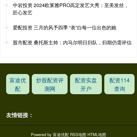
中岩投资 2024欧莱雅PRO高定发艺大秀：至美发丝，
匠心发艺
爱配投资 三月的风予四季 “表”白每一位出色的她
股市配资 桑托斯主帅：内马尔明日归队，归期仍需评估
富途优
炒股配资评
配资实盘
配资114
配
测网
开户
查询
友情链接：
Powered by
富途优配
RSS地图
HTML地图