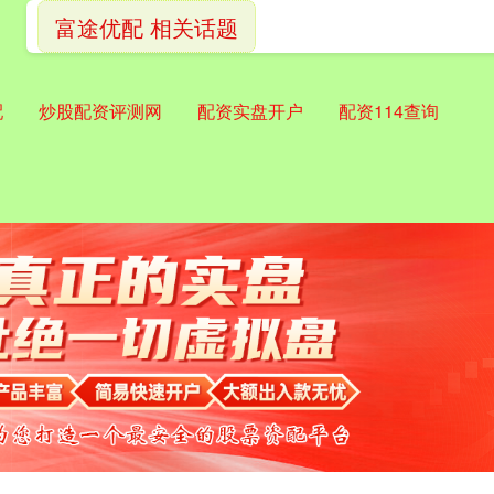
富途优配 相关话题
配
炒股配资评测网
配资实盘开户
配资114查询