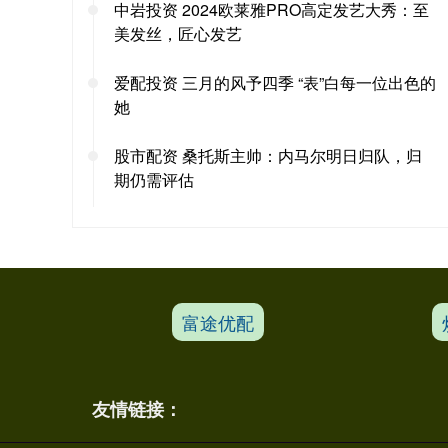
中岩投资 2024欧莱雅PRO高定发艺大秀：至
美发丝，匠心发艺
爱配投资 三月的风予四季 “表”白每一位出色的
她
股市配资 桑托斯主帅：内马尔明日归队，归
期仍需评估
富途优配
友情链接：