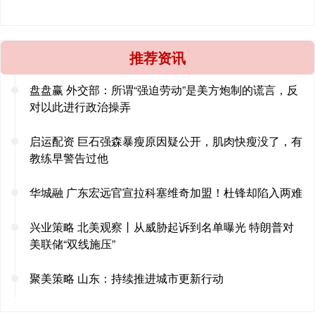
推荐资讯
盘盘赢 外交部：所谓“强迫劳动”是美方炮制的谎言，反
对以此进行政治操弄
启运配资 巨石强森暴瘦原因疑公开，肌肉快瘦没了，有
教练早警告过他
华城融 广东宏远官宣拉科塞维奇加盟！杜锋却陷入两难
兴业策略 北美观察丨从威胁起诉到名单曝光 特朗普对
美联储“双线施压”
聚美策略 山东：持续推进城市更新行动