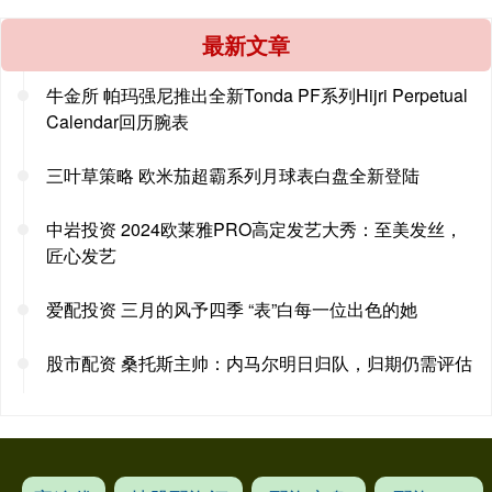
最新文章
牛金所 帕玛强尼推出全新Tonda PF系列Hijri Perpetual
Calendar回历腕表
三叶草策略 欧米茄超霸系列月球表白盘全新登陆
中岩投资 2024欧莱雅PRO高定发艺大秀：至美发丝，
匠心发艺
爱配投资 三月的风予四季 “表”白每一位出色的她
股市配资 桑托斯主帅：内马尔明日归队，归期仍需评估