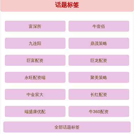
话题标签
富深所
牛壹佰
九连阳
鼎茂策略
巨富配资
巨龙配资
永旺配资端
聚美策略
中金宸大
长红配资
端盛康优配
牛360配资
全部话题标签