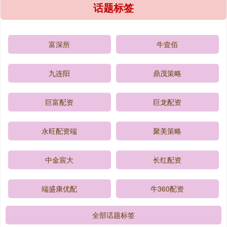
话题标签
富深所
牛壹佰
九连阳
鼎茂策略
巨富配资
巨龙配资
永旺配资端
聚美策略
中金宸大
长红配资
端盛康优配
牛360配资
全部话题标签