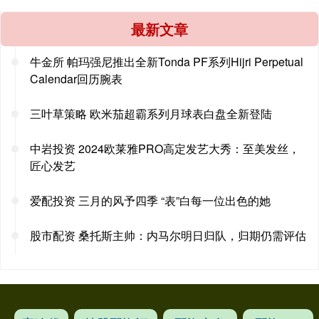
最新文章
牛金所 帕玛强尼推出全新Tonda PF系列Hijri Perpetual
Calendar回历腕表
三叶草策略 欧米茄超霸系列月球表白盘全新登陆
中岩投资 2024欧莱雅PRO高定发艺大秀：至美发丝，
匠心发艺
爱配投资 三月的风予四季 “表”白每一位出色的她
股市配资 桑托斯主帅：内马尔明日归队，归期仍需评估