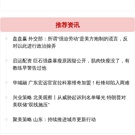
推荐资讯
盘盘赢 外交部：所谓“强迫劳动”是美方炮制的谎言，反
对以此进行政治操弄
启运配资 巨石强森暴瘦原因疑公开，肌肉快瘦没了，有
教练早警告过他
华城融 广东宏远官宣拉科塞维奇加盟！杜锋却陷入两难
兴业策略 北美观察丨从威胁起诉到名单曝光 特朗普对
美联储“双线施压”
聚美策略 山东：持续推进城市更新行动