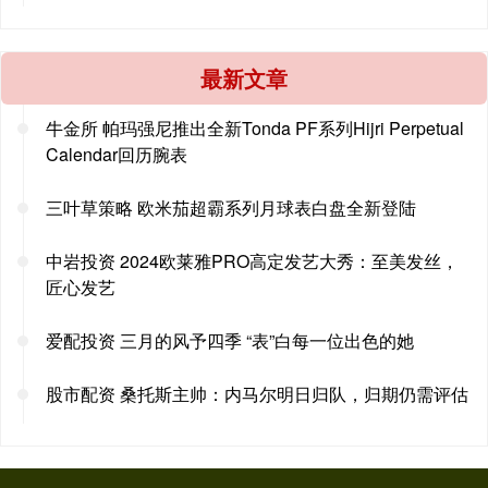
最新文章
牛金所 帕玛强尼推出全新Tonda PF系列Hijri Perpetual
Calendar回历腕表
三叶草策略 欧米茄超霸系列月球表白盘全新登陆
中岩投资 2024欧莱雅PRO高定发艺大秀：至美发丝，
匠心发艺
爱配投资 三月的风予四季 “表”白每一位出色的她
股市配资 桑托斯主帅：内马尔明日归队，归期仍需评估