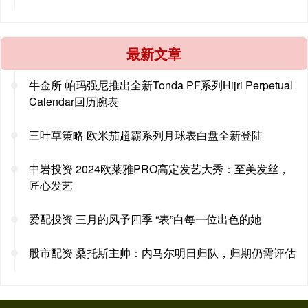
最新文章
牛金所 帕玛强尼推出全新Tonda PF系列Hijri Perpetual
Calendar回历腕表
三叶草策略 欧米茄超霸系列月球表白盘全新登陆
中岩投资 2024欧莱雅PRO高定发艺大秀：至美发丝，
匠心发艺
爱配投资 三月的风予四季 “表”白每一位出色的她
股市配资 桑托斯主帅：内马尔明日归队，归期仍需评估