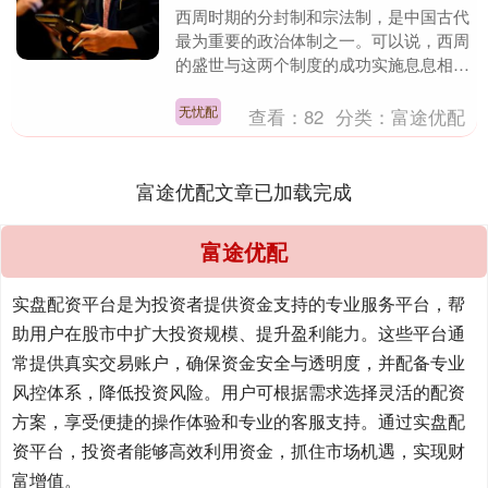
西周时期的分封制和宗法制，是中国古代
最为重要的政治体制之一。可以说，西周
的盛世与这两个制度的成功实施息息相
关，且这两项制度深深影响了后续几千年
的封建帝制。历朝历....
无忧配
查看：
82
分类：
富途优配
富途优配文章已加载完成
富途优配
实盘配资平台是为投资者提供资金支持的专业服务平台，帮
助用户在股市中扩大投资规模、提升盈利能力。这些平台通
常提供真实交易账户，确保资金安全与透明度，并配备专业
风控体系，降低投资风险。用户可根据需求选择灵活的配资
方案，享受便捷的操作体验和专业的客服支持。通过实盘配
资平台，投资者能够高效利用资金，抓住市场机遇，实现财
富增值。