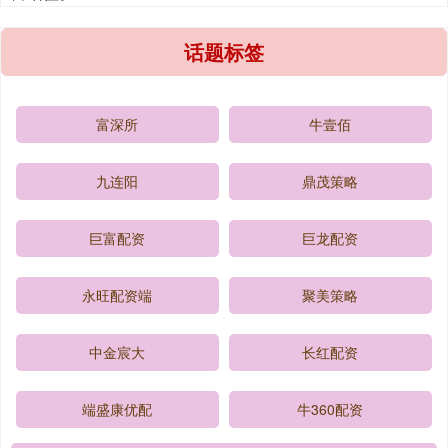
话题标签
富深所
牛壹佰
九连阳
鼎茂策略
巨富配资
巨龙配资
永旺配资端
聚美策略
中金宸大
长红配资
端盛康优配
牛360配资