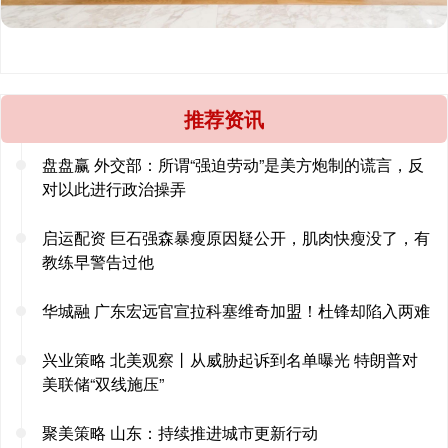
推荐资讯
盘盘赢 外交部：所谓“强迫劳动”是美方炮制的谎言，反
对以此进行政治操弄
启运配资 巨石强森暴瘦原因疑公开，肌肉快瘦没了，有
教练早警告过他
华城融 广东宏远官宣拉科塞维奇加盟！杜锋却陷入两难
兴业策略 北美观察丨从威胁起诉到名单曝光 特朗普对
美联储“双线施压”
聚美策略 山东：持续推进城市更新行动