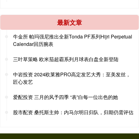
最新文章
牛金所 帕玛强尼推出全新Tonda PF系列Hijri Perpetual
Calendar回历腕表
三叶草策略 欧米茄超霸系列月球表白盘全新登陆
中岩投资 2024欧莱雅PRO高定发艺大秀：至美发丝，
匠心发艺
爱配投资 三月的风予四季 “表”白每一位出色的她
股市配资 桑托斯主帅：内马尔明日归队，归期仍需评估