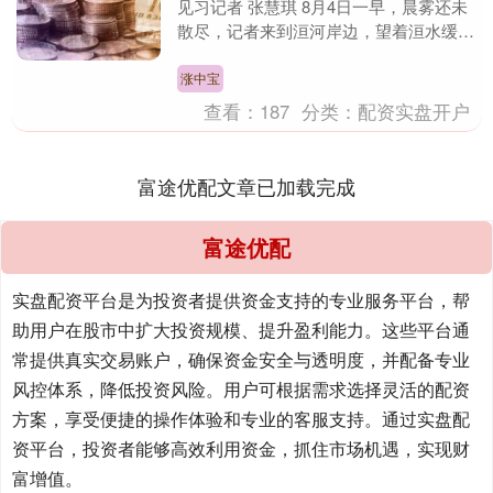
见习记者 张慧琪 8月4日一早，晨雾还未
散尽，记者来到洹河岸边，望着洹水缓缓
流淌，不远处，殷墟遗址的轮廓在晨光中
若隐若....
涨中宝
查看：
187
分类：
配资实盘开户
富途优配文章已加载完成
富途优配
实盘配资平台是为投资者提供资金支持的专业服务平台，帮
助用户在股市中扩大投资规模、提升盈利能力。这些平台通
常提供真实交易账户，确保资金安全与透明度，并配备专业
风控体系，降低投资风险。用户可根据需求选择灵活的配资
方案，享受便捷的操作体验和专业的客服支持。通过实盘配
资平台，投资者能够高效利用资金，抓住市场机遇，实现财
富增值。