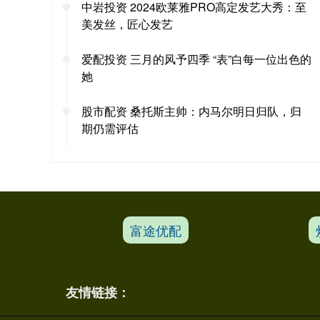
中岩投资 2024欧莱雅PRO高定发艺大秀：至
美发丝，匠心发艺
爱配投资 三月的风予四季 “表”白每一位出色的
她
股市配资 桑托斯主帅：内马尔明日归队，归
期仍需评估
富途优配
友情链接：