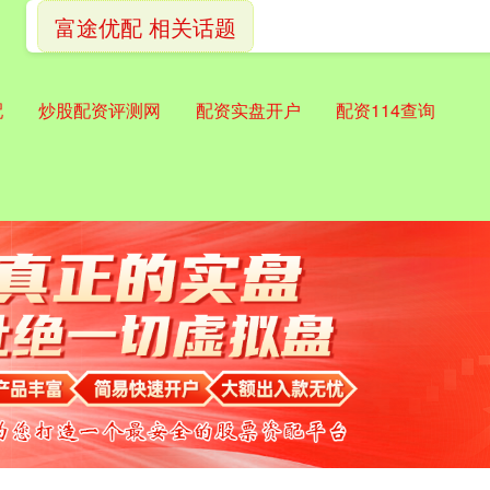
富途优配 相关话题
配
炒股配资评测网
配资实盘开户
配资114查询