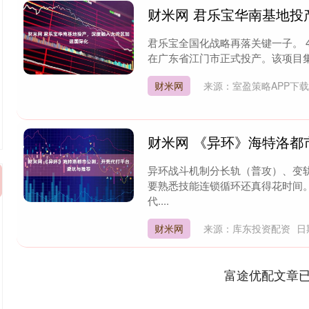
财米网 君乐宝华南基地投
君乐宝全国化战略再落关键一子。 
在广东省江门市正式投产。该项目集
财米网
来源：室盈策略APP下
财米网 《异环》海特洛都
异环战斗机制分长轨（普攻）、变
要熟悉技能连锁循环还真得花时间
代....
财米网
来源：库东投资配资
日
富途优配文章