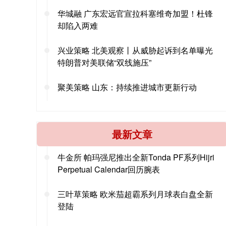
华城融 广东宏远官宣拉科塞维奇加盟！杜锋
却陷入两难
兴业策略 北美观察丨从威胁起诉到名单曝光
特朗普对美联储“双线施压”
聚美策略 山东：持续推进城市更新行动
最新文章
牛金所 帕玛强尼推出全新Tonda PF系列Hijri
Perpetual Calendar回历腕表
三叶草策略 欧米茄超霸系列月球表白盘全新
登陆