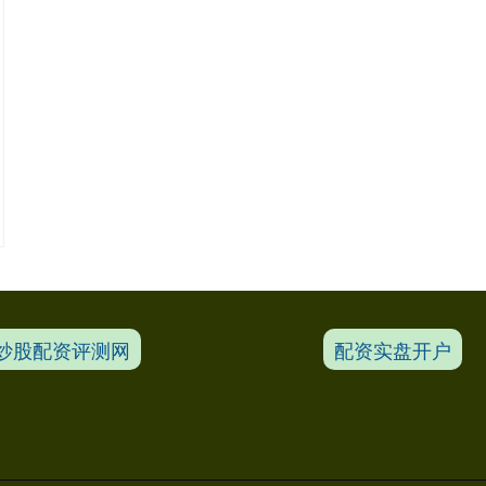
炒股配资评测网
配资实盘开户