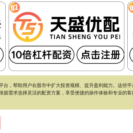
平台，帮助用户在股市中扩大投资规模、提升盈利能力。这些平
根据需求选择灵活的配资方案，享受便捷的操作体验和专业的客