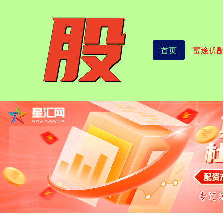
首页
富途优