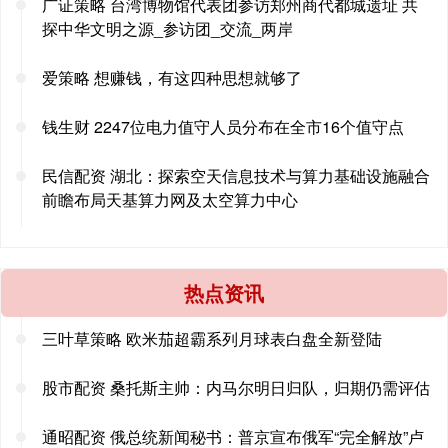
广证策略 台湾博物馆代表团参访郑州商代都城遗址 共
探中华文明之源_参访团_交流_两岸
爱策略 想赚钱，有这四种思想就够了
钱生财 2247位电力值守人员分布在全市16个值守点
民信配资 湖北：探索空天信息技术与算力基础设施融合
前瞻布局天基算力网及太空算力中心
热点资讯
三叶草策略 欧米茄超霸系列月球表白盘全新登陆
股市配资 桑托斯主帅：内马尔明日归队，归期仍需评估
通昭配资 俄总统新闻秘书：普京宣布俄军“完全解放”卢