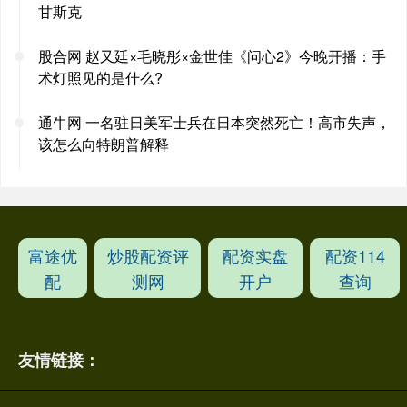
甘斯克
股合网 赵又廷×毛晓彤×金世佳《问心2》今晚开播：手
术灯照见的是什么?
通牛网 一名驻日美军士兵在日本突然死亡！高市失声，
该怎么向特朗普解释
富途优
炒股配资评
配资实盘
配资114
配
测网
开户
查询
友情链接：