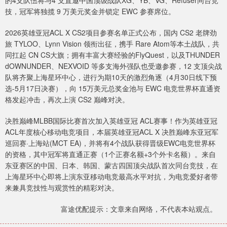
的4支队伍将与4 支直邀中国顶级战队XG、YB、VG、Refuser同台竞
技，冠军将独揽 9 万美元奖金并锁定 EWC 参赛席位。
2026英雄亚冠ACL X CS2项目参赛名单正式公布，国内 CS2 老牌劲
旅 TYLOO、Lynn Vision 领衔出征，携手 Rare Atom等本土战队，共
同扛起 CN CS大旗；拥有丰富大赛经验的FlyQuest，以及THUNDER
dOWNUNDER、NEXVOID 等多支海外强队也受邀参赛，12 支顶尖战
队将齐聚上海星环中心，进行为期10天的激烈角逐（4月30日线下预
选-5月17日决赛），向 15万美元总奖金池与 EWC 电竞世界杯直通资
格发起冲击，再次上演 CS2 巅峰对决。
决胜巅峰MLBB国际比赛首次加入英雄亚冠 ACL赛事！作为英雄亚冠
ACL年度核心移动电竞项目，本届英雄亚冠ACL X 决胜巅峰东亚冠军
巡回赛·上海站(MCT EA)，并将有4个战队获得晋级EWC电竞世界杯
的资格，其中冠军将直通正赛（1个正赛名额+3个外卡名额）。来自
东亚赛区的中国、日本、韩国、蒙古四国顶尖战队首次同台竞技，在
上海星环中心即将上演东亚移动电竞最高水平对抗，为电竞爱好者带
来兼具竞技性与观赏性的精彩对决。
富途优配提示：文章来自网络，不代表本站观点。