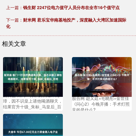
上一篇：
钱生财 2247位电力值守人员分布在全市16个值守点
下一篇：
财米网 君乐宝华南基地投产，深度融入大湾区加速国际
化
相关文章
配资盘 衙门一打杂的偶遇朱元
股合网 赵又廷×毛晓彤×金世佳
璋，因不识皇上请他喝酒聊天，
《问心2》今晚开播：手术灯照
结果官升十级_朱标_马皇后_百
见的是什么?
姓