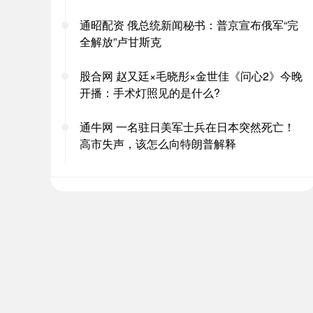
通昭配资 俄总统新闻秘书：普京宣布俄军“完
全解放”卢甘斯克
股合网 赵又廷×毛晓彤×金世佳《问心2》今晚
开播：手术灯照见的是什么?
通牛网 一名驻日美军士兵在日本突然死亡！
高市失声，该怎么向特朗普解释