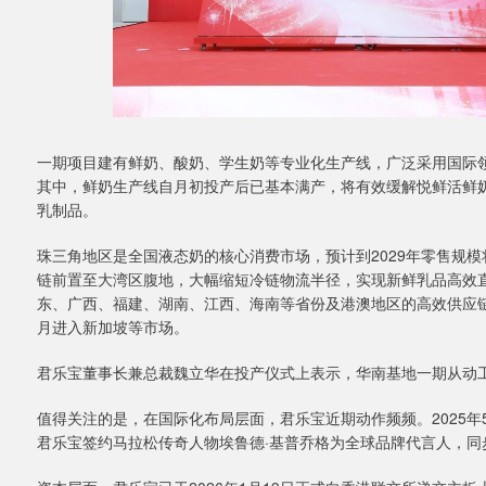
一期项目建有鲜奶、酸奶、学生奶等专业化生产线，广泛采用国际领
其中，鲜奶生产线自月初投产后已基本满产，将有效缓解悦鲜活鲜
乳制品。
珠三角地区是全国液态奶的核心消费市场，预计到2029年零售规模
链前置至大湾区腹地，大幅缩短冷链物流半径，实现新鲜乳品高效
东、广西、福建、湖南、江西、海南等省份及港澳地区的高效供应
月进入新加坡等市场。
君乐宝董事长兼总裁魏立华在投产仪式上表示，华南基地一期从动工
值得关注的是，在国际化布局层面，君乐宝近期动作频频。2025年
君乐宝签约马拉松传奇人物埃鲁德·基普乔格为全球品牌代言人，