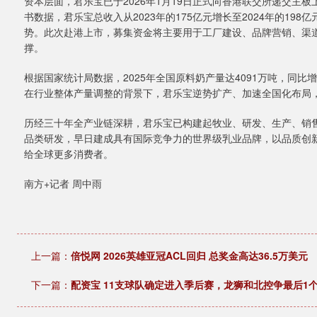
资本层面，君乐宝已于2026年1月19日正式向香港联交所递交主
书数据，君乐宝总收入从2023年的175亿元增长至2024年的198
势。此次赴港上市，募集资金将主要用于工厂建设、品牌营销、渠
撑。
根据国家统计局数据，2025年全国原料奶产量达4091万吨，同比增长
在行业整体产量调整的背景下，君乐宝逆势扩产、加速全国化布局
历经三十年全产业链深耕，君乐宝已构建起牧业、研发、生产、销
品类研发，早日建成具有国际竞争力的世界级乳业品牌，以品质创
给全球更多消费者。
南方+记者 周中雨
上一篇：
倍悦网 2026英雄亚冠ACL回归 总奖金高达36.5万美元
下一篇：
配资宝 11支球队确定进入季后赛，龙狮和北控争最后1