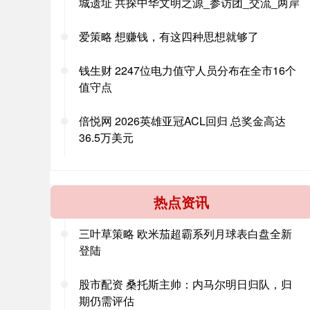
城遗址 共探中华文明之源_参访团_交流_两岸
爱策略 想赚钱，有这四种思想就够了
钱生财 2247位电力值守人员分布在全市16个
值守点
倍悦网 2026英雄亚冠ACL回归 总奖金高达
36.5万美元
热点资讯
三叶草策略 欧米茄超霸系列月球表白盘全新
登陆
股市配资 桑托斯主帅：内马尔明日归队，归
期仍需评估