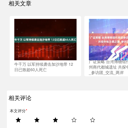
相关文章
广证策略 台湾博物馆
牛千万 以军持续袭击加沙地带 12
州商代都城遗址 共探
日已致超60人死亡
_参访团_交流_两岸
相关评论
本文评分
*