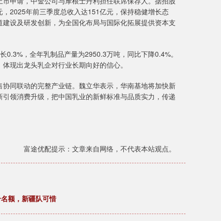
板上市申请，中金公司与摩根士丹利担任联席保荐人。据招股
亿元，2025年前三季度总收入达151亿元，保持稳健增长态
道建设及研发创新，为全国化布局与国际化拓展提供资本支
0.3%，全年乳制品产量为2950.3万吨，同比下降0.4%。
，体现出龙头乳企对行业长期向好的信心。
售协同联动的完整产业链。魏立华表示，华南基地将加快新
新引领消费升级，把中国乳业的新鲜标准与品质实力，传递
富途优配提示：文章来自网络，不代表本站观点。
个名额，新疆队可惜